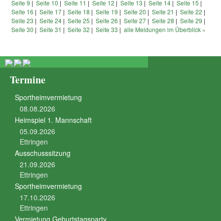
Seite 9
|
Seite 10
|
Seite 11
|
Seite 12
|
Seite 13
|
Seite 14
|
Seite 15
|
Seite 16
|
Seite 17
|
Seite 18
|
Seite 19
|
Seite 20
|
Seite 21
|
Seite 22
|
Seite 23
|
Seite 24
|
Seite 25
|
Seite 26
|
Seite 27
|
Seite 28
|
Seite 29
|
Seite 30
|
Seite 31
|
Seite 32
|
Seite 33
|
alle Meldungen im Überblick »
Termine
Sportheimvermietung
08.08.2026
Heimspiel 1. Mannschaft
05.09.2026
Ettringen
Ausschusssitzung
21.09.2026
Ettringen
Sportheimvermietung
17.10.2026
Ettringen
Vermietung Geburtstagsparty