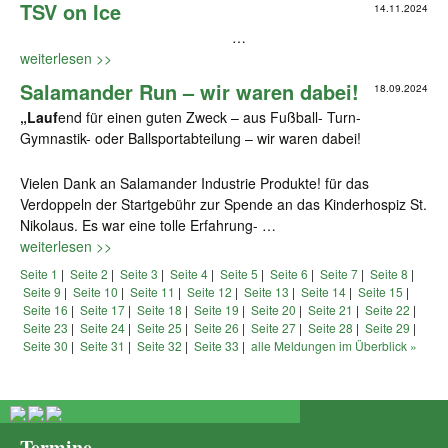
TSV on Ice
14.11.2024
…
weiterlesen >>
Salamander Run – wir waren dabei!
18.09.2024
„Lauf
end für einen guten Zweck – aus Fußball- Turn-
Gymnastik- oder Ballsportabteilung – wir waren dabei!
Vielen Dank an Salamander Industrie Produkte! für das
Verdoppeln der Startgebühr zur Spende an das Kinderhospiz St.
Nikolaus. Es war eine tolle Erfahrung- …
weiterlesen >>
Seite 1
|
Seite 2
|
Seite 3
|
Seite 4
|
Seite 5
|
Seite 6
|
Seite 7
|
Seite 8
|
Seite 9
|
Seite 10
|
Seite 11
|
Seite 12
|
Seite 13
|
Seite 14
|
Seite 15
|
Seite 16
|
Seite 17
|
Seite 18
|
Seite 19
|
Seite 20
|
Seite 21
|
Seite 22
|
Seite 23
|
Seite 24
|
Seite 25
|
Seite 26
|
Seite 27
|
Seite 28
|
Seite 29
|
Seite 30
|
Seite 31
|
Seite 32
|
Seite 33
|
alle Meldungen im Überblick »
Termine