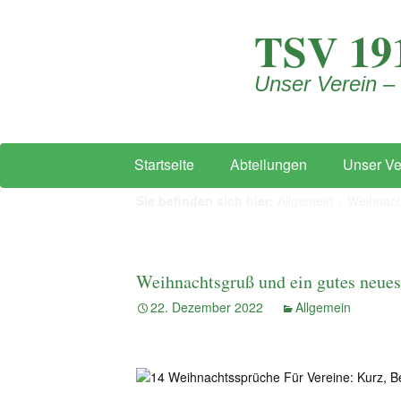
TSV 191
Unser Verein –
Zum Inhalt springen
Startseite
Abteilungen
Unser Ve
Sie befinden sich hier:
Allgemein
>
Weihnach
Weihnachtsgruß und ein gutes neues
22. Dezember 2022
Allgemein