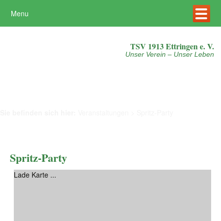
Menu
Mehr erfahren
Akzeptieren
TSV 1913 Ettringen e. V.
Unser Verein – Unser Leben
Sie befinden sich hier:
Veranstaltungen
>
Spritz-Party
Spritz-Party
Lade Karte ...