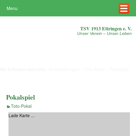
Menu
Mehr erfahren
Akzeptieren
TSV 1913 Ettringen e. V.
Unser Verein – Unser Leben
Sie befinden sich hier:
Veranstaltungen
>
Toto-Pokal
>
Pokalspiel
Pokalspiel
Toto-Pokal
Lade Karte ...