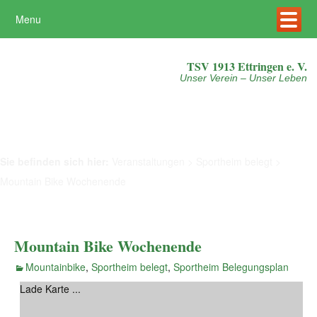
Menu
Mehr erfahren
Akzeptieren
TSV 1913 Ettringen e. V.
Unser Verein – Unser Leben
Sie befinden sich hier:
Veranstaltungen
>
Sportheim belegt
>
Mountain Bike Wochenende
Mountain Bike Wochenende
Mountainbike
,
Sportheim belegt
,
Sportheim Belegungsplan
Lade Karte ...