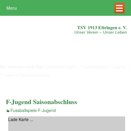
Menu
Mehr erfahren
Akzeptieren
TSV 1913 Ettringen e. V.
Unser Verein – Unser Leben
Sie befinden sich hier:
Veranstaltungen
>
Fussballspiele F-Jugend
>
F-Jugend Saisonabschluss
F-Jugend Saisonabschluss
Fussballspiele F-Jugend
Lade Karte ...