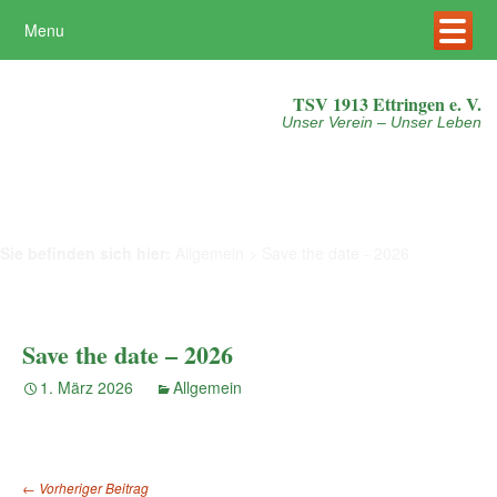
Menu
Online-Shop
Mehr erfahren
Akzeptieren
TSV 1913 Ettringen e. V.
Unser Verein – Unser Leben
Sie befinden sich hier:
Allgemein
>
Save the date - 2026
Save the date – 2026
1. März 2026
Allgemein
←
Vorheriger Beitrag