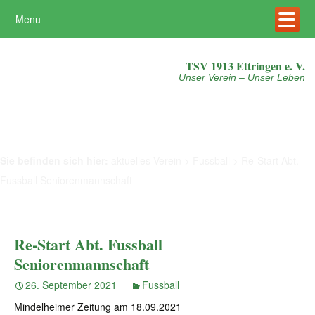
Menu
Mehr erfahren
Akzeptieren
TSV 1913 Ettringen e. V.
Unser Verein – Unser Leben
Sie befinden sich hier:
aktuelles Verein
>
Fussball
>
Re-Start Abt.
Fussball Seniorenmannschaft
Re-Start Abt. Fussball
Seniorenmannschaft
26. September 2021
Fussball
Mindelheimer Zeitung am 18.09.2021