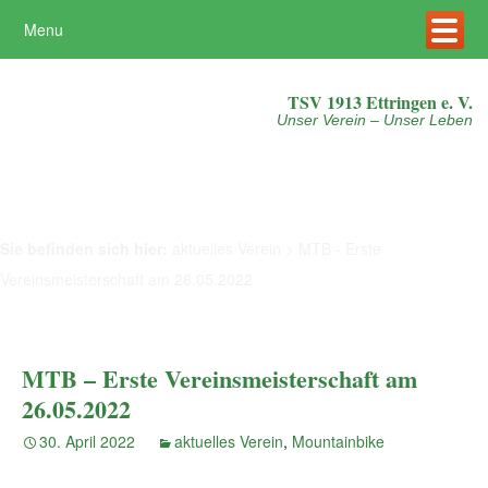
Menu
Mehr erfahren
Akzeptieren
TSV 1913 Ettringen e. V.
Unser Verein – Unser Leben
Sie befinden sich hier:
aktuelles Verein
>
MTB - Erste
Vereinsmeisterschaft am 26.05.2022
MTB – Erste Vereinsmeisterschaft am
26.05.2022
30. April 2022
aktuelles Verein
,
Mountainbike